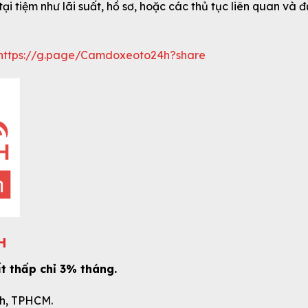
tại tiệm như lãi suất, hồ sơ, hoặc các thủ tục liên quan v
https://g.page/Camdoxeoto24h?share
H
ất thấp chỉ 3% tháng.
nh, TPHCM.