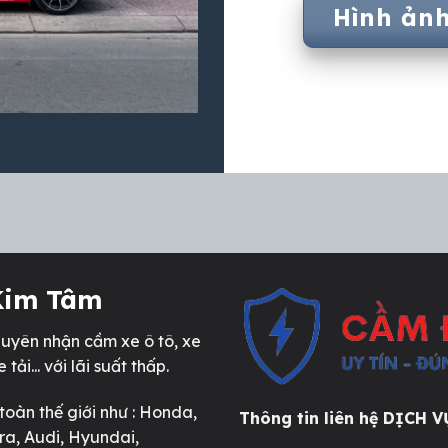
Hình ản
 Kim Tâm
huyên nhận cầm xe ô tô, xe
tải... với lãi suất thấp.
oàn thế giới như : Honda,
Thông tin liên hệ DỊCH 
ra, Audi, Hyundai,