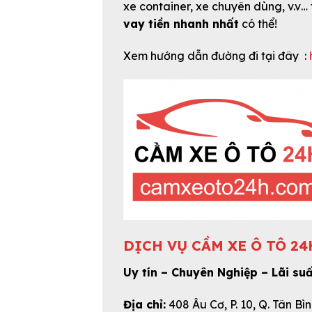
xe container, xe chuyên dùng, v.v… 
vay tiền nhanh nhất
có thể!
Xem hướng dẫn đường đi tại đây :
DỊCH VỤ CẦM XE Ô TÔ 24
Uy tín – Chuyên Nghiệp – Lãi su
Địa chỉ:
408 Âu Cơ, P. 10, Q. Tân Bì