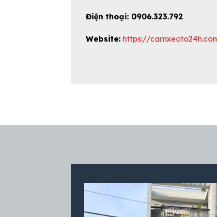
Điện thoại: 0906.323.792
Website:
https://camxeoto24h.co