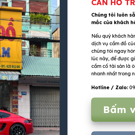
CẦN HỖ TR
Chúng tôi luôn s
mắc của khách h
Nếu quý khách hàn
dịch vụ cầm đồ của
chúng tôi ngay hô
lúc này, để được g
cầm cố tài sản là ô
nhanh nhất trong 
Hotline / Zalo:
09
Bấm v