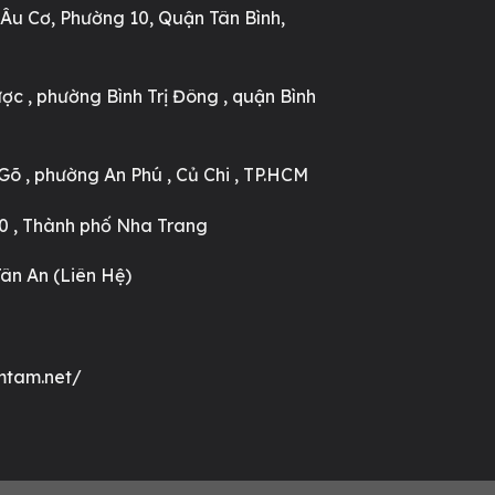
Âu Cơ, Phường 10, Quận Tân Bình,
ợc , phường Bình Trị Đông , quận Bình
õ , phường An Phú , Củ Chi , TP.HCM
 , Thành phố Nha Trang
ân An (Liên Hệ)
mtam.net/