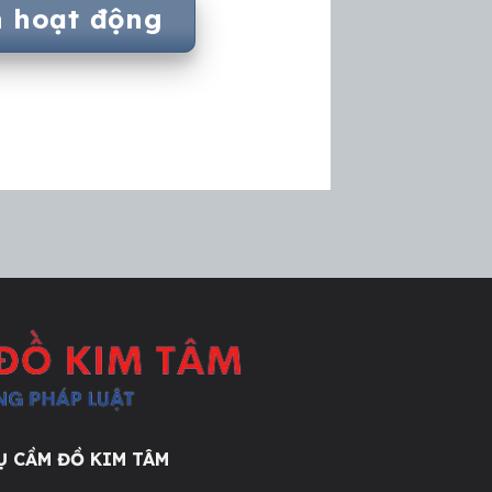
h hoạt động
VỤ CẦM ĐỒ KIM TÂM