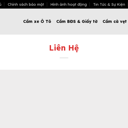
ủ
Chính sách bảo mật
Hình ảnh hoạt động
Tin Tức & Sự Kiện
Cầm xe Ô Tô
Cầm BĐS & Giấy tờ
Cầm cà vẹt
Liên Hệ