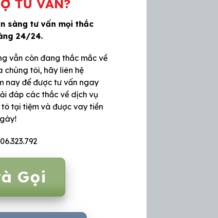
Ợ TƯ VẤN?
ẵn sàng tư vấn mọi thắc
àng 24/24.
g vẫn còn đang thắc mắc về
 chúng tôi, hãy liên hệ
m nay để được tư vấn ngay
iải đáp các thắc về dịch vụ
 tô tại tiệm và được vay tiền
ngày!
06.323.792
à Gọi