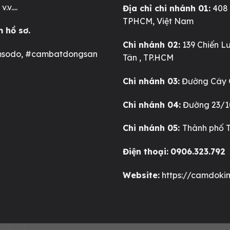
v....
Địa chỉ chi nhánh 01:
408 
TPHCM, Việt Nam
m hồ sơ.
Chi nhánh 02:
139 Chiến Lư
msodo, #cambatdongsan
Tân , TP.HCM
Chi nhánh 03:
Đường Cây G
Chi nhánh 04:
Đường 23/10
Chi nhánh 05:
Thành phố T
Điện thoại:
0906.323.792
Website:
https://camdoki