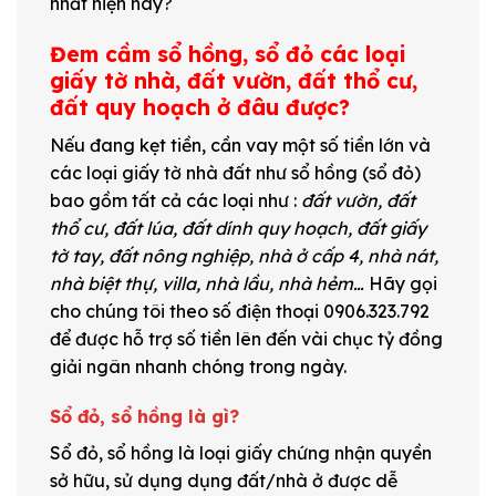
nhất hiện nay?
Đem cầm sổ hồng, sổ đỏ các loại
giấy tờ nhà, đất vườn, đất thổ cư,
đất quy hoạch ở đâu được?
Nếu đang kẹt tiền, cần vay một số tiền lớn và
các loại giấy tờ nhà đất như sổ hồng (sổ đỏ)
bao gồm tất cả các loại như :
đất vườn, đất
thổ cư, đất lúa, đất dính quy hoạch, đất giấy
tờ tay, đất nông nghiệp, nhà ở cấp 4, nhà nát,
nhà biệt thự, villa, nhà lầu, nhà hẻm…
Hãy gọi
cho chúng tôi theo số điện thoại 0906.323.792
để được hỗ trợ số tiền lên đến vài chục tỷ đồng
giải ngân nhanh chóng trong ngày.
Sổ đỏ, sổ hồng là gì?
Sổ đỏ, sổ hồng là loại giấy chứng nhận quyền
sở hữu, sử dụng dụng đất/nhà ở được dễ