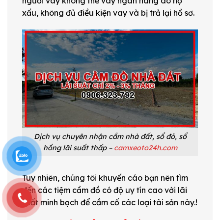
người vay không thể vay ngân hàng do nợ
xấu, không đủ điều kiện vay và bị trả lại hồ sơ.
Dịch vụ chuyên nhận cầm nhà đất, sổ đỏ, sổ
hồng lãi suất thấp –
camxeoto24h.com
Tuy nhiên, chúng tôi khuyến cáo bạn nên tìm
đến các tiệm cầm đồ có độ uy tín cao với lãi
suất minh bạch để cầm cố các loại tài sản này.!